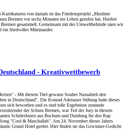
arrikaturen von damals ist das Friedensprojekt „Muslime
hura Bremen vor sechs Monaten ins Leben gerufen hat. Hierbei
 Bremen gesammelt. Gemeinsam mit der Umweltbehörde säen wir
 ein friedvolles Miteinander.
 Deutschland - Kreativwettbewerb
Herzen" - Mit diesem Titel gewann Souher Nassabieh den
ben in Deutschland". Die Konrad Adenauer Stiftung hatte dieses
ben sich beworben und es sind tolle Ergebnisse zustande
orsitzender der Schura Bremen, war Teil der Jury in diesem
kamen SchülerInnen aus Bochum und Duisburg für den Rap
 Song "Cool & Maschallah". Am 24. November dieses Jahres
antic Grand Hotel geehrt. Hier finden sie das Gewinner-Gedicht: