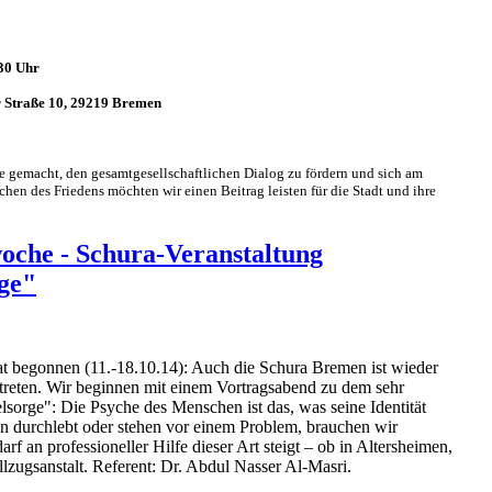
30 Uhr
r Straße 10, 29219 Bremen
e gemacht, den gesamtgesellschaftlichen Dialog zu fördern und sich am
chen des Friedens möchten wir einen Beitrag leisten für die Stadt und ihre
oche - Schura-Veranstaltung
ge"
at begonnen (11.-18.10.14): Auch die Schura Bremen ist wieder
rtreten. Wir beginnen mit einem Vortragsabend zu dem sehr
orge": Die Psyche des Menschen ist das, was seine Identität
n durchlebt oder stehen vor einem Problem, brauchen wir
rf an professioneller Hilfe dieser Art steigt – ob in Altersheimen,
zugsanstalt. Referent: Dr. Abdul Nasser Al-Masri.