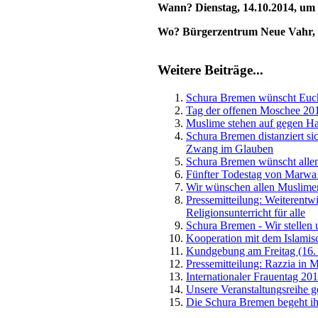
Wann? Dienstag, 14.10.2014, um
Wo? Bürgerzentrum Neue Vahr, B
Weitere Beiträge...
Schura Bremen wünscht Euch 
Tag der offenen Moschee 2014
Muslime stehen auf gegen Ha
Schura Bremen distanziert sic
Zwang im Glauben
Schura Bremen wünscht allen
Fünfter Todestag von Marwa 
Wir wünschen allen Muslimen
Pressemitteilung: Weiterent
Religionsunterricht für alle
Schura Bremen - Wir stellen 
Kooperation mit dem Islami
Kundgebung am Freitag (16.
Pressemitteilung: Razzia in 
Internationaler Frauentag 20
Unsere Veranstaltungsreihe ge
Die Schura Bremen begeht ihr