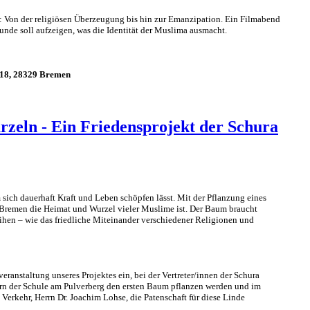
: Von der religiösen Überzeugung bis hin zur Emanzipation. Ein Filmabend
unde soll aufzeigen, was die Identität der Muslima ausmacht.
 18, 28329 Bremen
zeln - Ein Friedensprojekt der Schura
m sich dauerhaft Kraft und Leben schöpfen lässt. Mit der Pflanzung eines
Bremen die Heimat und Wurzel vieler Muslime ist. Der Baum braucht
ihen – wie das friedliche Miteinander verschiedener Religionen und
eranstaltung unseres Projektes ein, bei der Vertreter/
innen
der Schura
rn der Schule am Pulverberg den ersten Baum pflanzen werden und im
Verkehr, Herrn Dr. Joachim Lohse, die Patenschaft für diese Linde