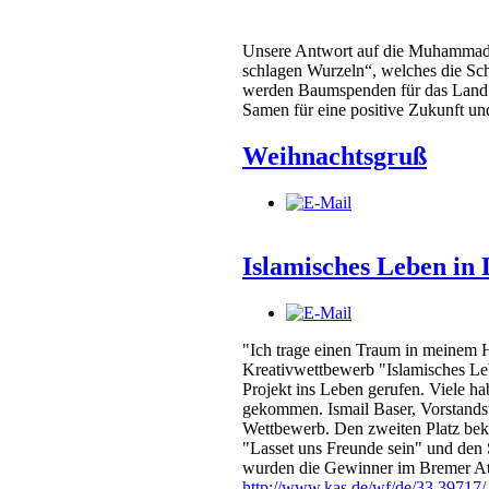
Unsere Antwort auf die Muhammad-K
schlagen Wurzeln“, welches die Sc
werden Baumspenden für das Land
Samen für eine positive Zukunft und
Weihnachtsgruß
Islamisches Leben in
"Ich trage einen Traum in meinem 
Kreativwettbewerb "Islamisches Le
Projekt ins Leben gerufen. Viele ha
gekommen. Ismail Baser, Vorstandsv
Wettbewerb. Den zweiten Platz be
"Lasset uns Freunde sein" und den
wurden die Gewinner im Bremer Atl
http://www.kas.de/wf/de/33.39717/