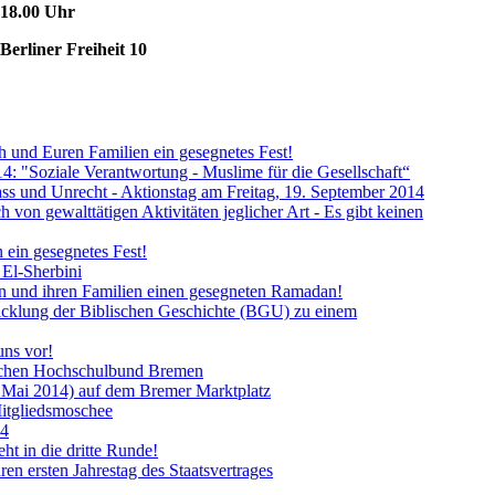
 18.00 Uhr
erliner Freiheit 10
und Euren Familien ein gesegnetes Fest!
: "Soziale Verantwortung - Muslime für die Gesellschaft“
ss und Unrecht - Aktionstag am Freitag, 19. September 2014
h von gewalttätigen Aktivitäten jeglicher Art - Es gibt keinen
 ein gesegnetes Fest!
El-Sherbini
 und ihren Familien einen gesegneten Ramadan!
wicklung der Biblischen Geschichte (BGU) zu einem
uns vor!
schen Hochschulbund Bremen
 Mai 2014) auf dem Bremer Marktplatz
Mitgliedsmoschee
14
ht in die dritte Runde!
en ersten Jahrestag des Staatsvertrages